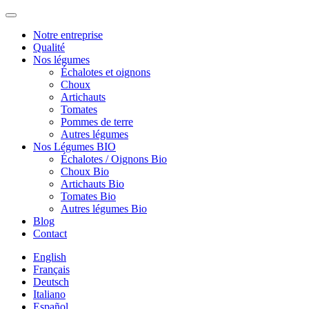
Notre entreprise
Qualité
Nos légumes
Échalotes et oignons
Choux
Artichauts
Tomates
Pommes de terre
Autres légumes
Nos Légumes BIO
Échalotes / Oignons Bio
Choux Bio
Artichauts Bio
Tomates Bio
Autres légumes Bio
Blog
Contact
English
Français
Deutsch
Italiano
Español