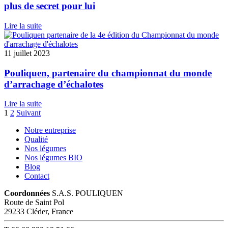
plus de secret pour lui
Lire la suite
11 juillet 2023
Pouliquen, partenaire du championnat du monde
d’arrachage d’échalotes
Lire la suite
Pagination
1
2
Suivant
des
Notre entreprise
Qualité
publications
Nos légumes
Nos légumes BIO
Blog
Contact
Coordonnées
S.A.S. POULIQUEN
Route de Saint Pol
29233
Cléder
,
France