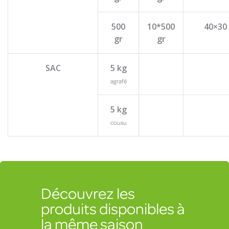
500
10*500
40×30
gr
gr
SAC
5 kg
agrafé
5 kg
cousu
Découvrez les
produits disponibles à
la même saison