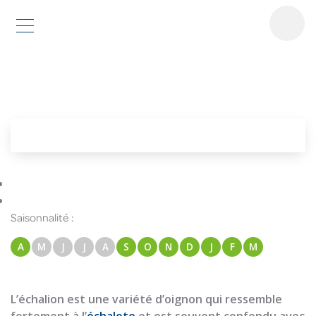
Échalion
Saisonnalité :
A
M
J
J
A
S
O
N
D
J
F
M
L’échalion est une variété d’oignon qui ressemble