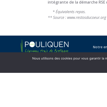
intégrante de la démarche RSE 
* Équivalents repas.
** Source : www.restosducoeur.org
Notre en
Nous utilisons des cookies pour vous garantir la m
Coordonnées
S.A.S. POULIQUEN
Route de Saint Pol
29233
Cléder
,
France
T
00 33 298 19 51 00