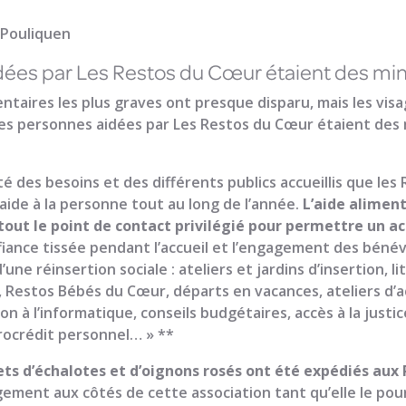
 Pouliquen
ées par Les Restos du Cœur étaient des min
entaires les plus graves ont presque disparu, mais les visa
% des personnes aidées par Les Restos du Cœur étaient des
té des besoins et des différents publics accueillis que les
aide à la personne tout au long de l’année.
L’aide alimen
out le point de contact privilégié
pour permettre un 
nfiance tissée pendant l’accueil et l’engagement des bénév
une réinsertion sociale : ateliers et jardins d’insertion, 
, Restos Bébés du Cœur, départs en vacances, ateliers d
tion à l’informatique, conseils budgétaires, accès à la justic
rocrédit personnel… » **
lets d’échalotes et d’oignons rosés ont été expédiés au
ment aux côtés de cette association tant qu’elle le pourr