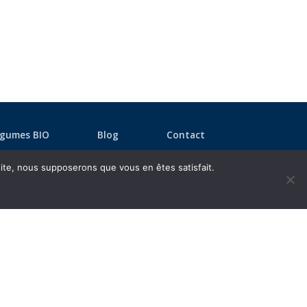
égumes BIO
Blog
Contact
 site, nous supposerons que vous en êtes satisfait.
Réseaux sociaux
Suivez notre actualité,
les offres d’emploi… Retrouvez-nous
sur les réseaux sociaux :