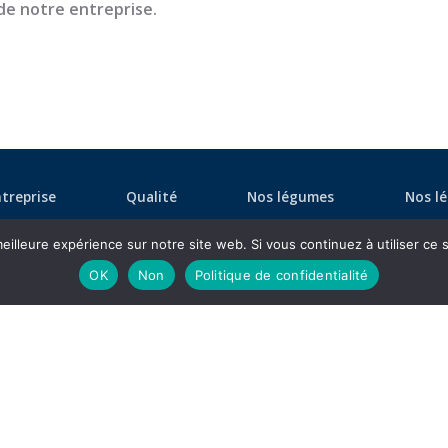
de notre entreprise.
treprise
Qualité
Nos légumes
Nos l
eilleure expérience sur notre site web. Si vous continuez à utiliser ce
OK
Non
Politique de confidentialité
Newsletter
Restez informés de notre actualité en
inscrivant à notre newsletter