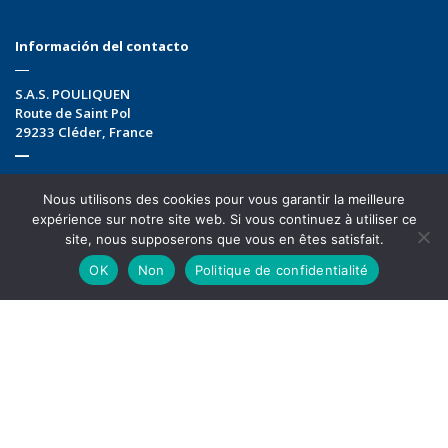
Información del contacto
S.A.S. POULIQUEN
Route de Saint Pol
29233
Cléder
,
France
T
00 33 298 19 51 00
Nous utilisons des cookies pour vous garantir la meilleure
M
info@pouliquen.com
expérience sur notre site web. Si vous continuez à utiliser ce
Newsletter
site, nous supposerons que vous en êtes satisfait.
OK
Non
Politique de confidentialité
Siga informado de nuestra actualidad apuntándose
para recibir nuestra newsletter
Redes sociales
Siga nuestra actualidad, ofertas de empleo… También síganos
en las redes sociales :