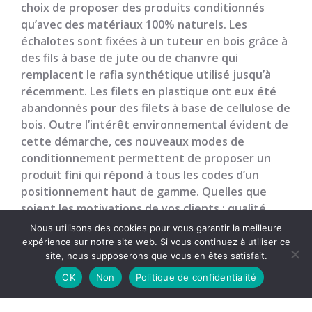
choix de proposer des produits conditionnés
qu’avec des matériaux 100% naturels. Les
échalotes sont fixées à un tuteur en bois grâce à
des fils à base de jute ou de chanvre qui
remplacent le rafia synthétique utilisé jusqu’à
récemment. Les filets en plastique ont eux été
abandonnés pour des filets à base de cellulose de
bois. Outre l’intérêt environnemental évident de
cette démarche, ces nouveaux modes de
conditionnement permettent de proposer un
produit fini qui répond à tous les codes d’un
positionnement haut de gamme. Quelles que
soient les motivations de vos clients : qualité,
intérêt écologique ou encore esthétisme, nos
Nous utilisons des cookies pour vous garantir la meilleure
tresses d’échalotes traditionnelles répondront à
expérience sur notre site web. Si vous continuez à utiliser ce
site, nous supposerons que vous en êtes satisfait.
leurs attentes.
OK
Non
Politique de confidentialité
Mais, pourquoi tresser les