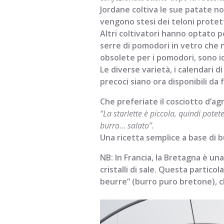
Jordane coltiva le sue patate no
vengono stesi dei teloni protett
Altri coltivatori hanno optato pe
serre di pomodori in vetro che n
obsolete per i pomodori, sono id
Le diverse varietà, i calendari d
precoci siano ora disponibili da
Che preferiate il cosciotto d’agn
“La starlette è piccola, quindi potet
burro… salato”.
Una ricetta semplice a base di bu
NB: In Francia, la Bretagna è una
cristalli di sale. Questa partico
beurre” (burro puro bretone), ch