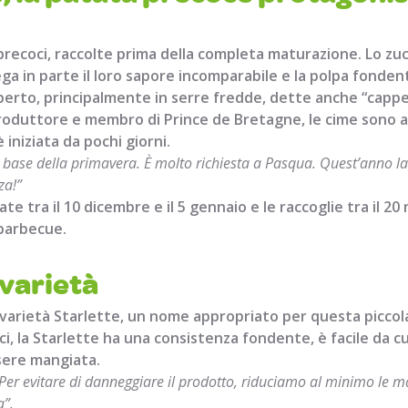
precoci, raccolte prima della completa maturazione. Lo zu
ega in parte il loro sapore incomparabile e la polpa fonden
perto, principalmente in serre fredde, dette anche “cappel
roduttore e membro di Prince de Bretagne, le cime sono an
 iniziata da pochi giorni.
 base della primavera. È molto richiesta a Pasqua. Quest’anno la
za!”
 tra il 10 dicembre e il 5 gennaio e le raccoglie tra il 20 ma
 barbecue.
 varietà
a varietà Starlette, un nome appropriato per questa picco
ci, la Starlette ha una consistenza fondente, è facile da c
sere mangiata.
er evitare di danneggiare il prodotto, riduciamo al minimo le m
a”.