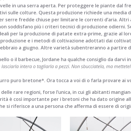
velle in una serra aperta. Per proteggere le piante dal fre
ivi sulle colture. Questa produzione richiede una media di
r serre fredde chiuse per limitare le correnti d’aria. Altri
on soddisfano più i criteri tecnici di produzione odierni.
eali per la produzione di patate extra-prime, grazie al lo
i produzione e i metodi di coltivazione adottati dai coltiva
 febbraio a giugno. Altre varietà subentreranno a partire
ello o il barbecue, Jordane ha qualche consiglio da darvi in
e lasciarla intera o tagliarla a pezzi. Non sbucciatela, ma mettet
rro puro bretone*. Ora tocca a voi di o farla provare ai vos
 delle rare regioni, forse l’unica, in cui gli abitanti mangi
larità è così importante per i bretoni che ha dato origine a
e si riferisce a una persona che afferma di essere di orig