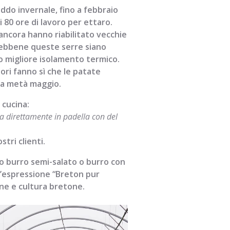
ddo invernale, fino a febbraio
 80 ore di lavoro per ettaro.
 ancora hanno riabilitato vecchie
 Sebbene queste serre siano
ro migliore isolamento termico.
tori fanno sì che le patate
 da metà maggio.
 cucina:
ela direttamente in padella con del
tri clienti.
ano burro semi-salato o burro con
ll’espressione “Breton pur
ine e cultura bretone.