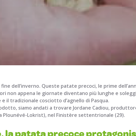
fine dell’inverno. Queste patate precoci, le prime dell’an
i non appena le giornate diventano più lunghe e soleggia
e il tradizionale cosciotto d’agnello di Pasqua.
odotto, siamo andati a trovare Jordane Cadiou, produttor
 Plounévé-Lokrist), nel Finistère settentrionale (29).
, la patata precoce protagonis