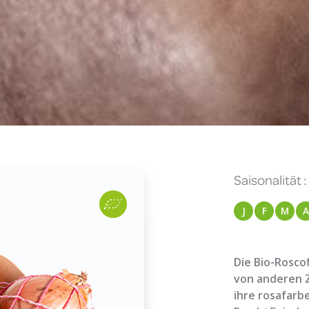
Saisonalität :
J
F
M
A
Die Bio-Rosco
von anderen Z
ihre rosafarb