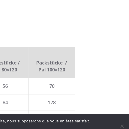
kstücke /
Packstücke /
l 80×120
Pal 100×120
56
70
84
128
56
70
 site, nous supposerons que vous en êtes satisfait.