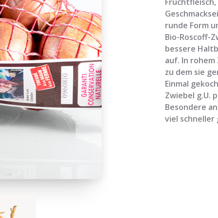
Fruchtfleisch
Geschmackseig
runde Form und
Bio-Roscoff-Z
bessere Haltb
auf. In rohem
zu dem sie ge
Einmal gekoch
Zwiebel g.U. 
Besondere an d
viel schneller