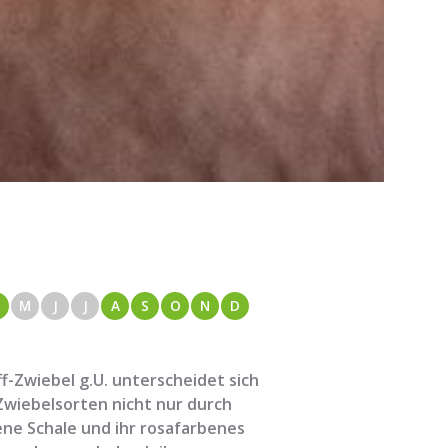
M
J
J
A
S
O
N
D
ff-Zwiebel g.U. unterscheidet sich
wiebelsorten nicht nur durch
ene Schale und ihr rosafarbenes