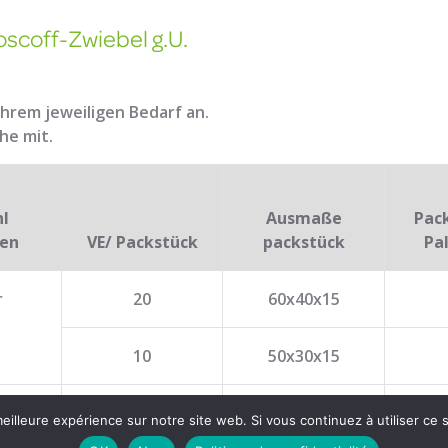
scoff-Zwiebel g.U.
Ihrem jeweiligen Bedarf an.
he mit.
l
Ausmaße
Pac
ten
VE/ Packstück
packstück
Pa
r
20
60x40x15
10
50x30x15
10
60x40x15
eilleure expérience sur notre site web. Si vous continuez à utiliser ce