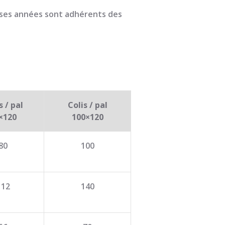
uses années sont adhérents des
s / pal
Colis / pal
×120
100×120
80
100
112
140