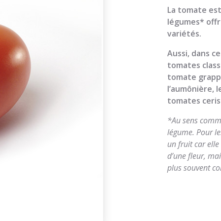
La tomate est
légumes* offr
variétés.
Aussi, dans ce
tomates class
tomate grappe,
l’aumônière, l
tomates ceris
*Au sens commu
légume. Pour le
un fruit car ell
d’une fleur, ma
plus souvent c