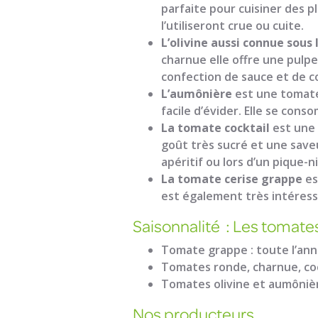
parfaite pour cuisiner des p
l’utiliseront crue ou cuite.
L’olivine aussi connue sou
charnue elle offre une pulp
confection de sauce et de co
L’aumônière
est une tomate 
facile d’évider. Elle se con
La tomate cocktail
est une 
goût très sucré et une saveu
apéritif ou lors d’un pique-n
La tomate cerise grappe
es
est également très intéressa
Saisonnalité : Les tomate
Tomate grappe : toute l’an
Tomates ronde, charnue, coc
Tomates olivine et aumônièr
Nos producteurs