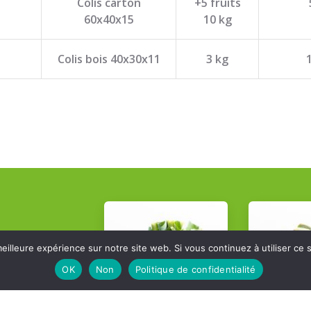
Colis carton
+5 fruits
60x40x15
10 kg
Colis bois 40x30x11
3 kg
eilleure expérience sur notre site web. Si vous continuez à utiliser ce
OK
Non
Politique de confidentialité