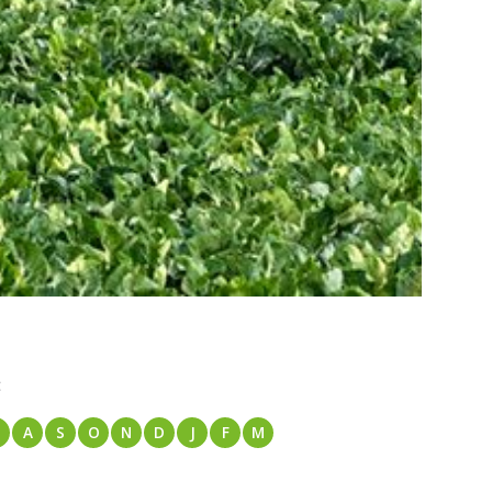
:
A
S
O
N
D
J
F
M