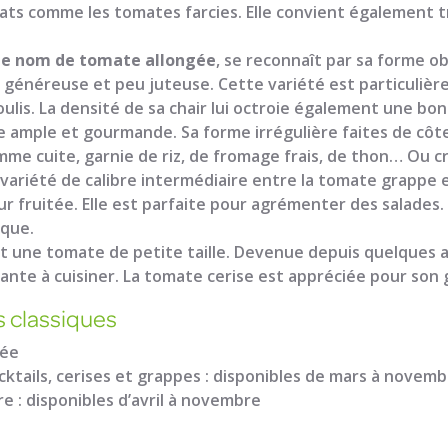
lats comme les tomates farcies. Elle convient également t
s le nom de tomate allongée
, se reconnaît par sa forme 
e généreuse et peu juteuse. Cette variété est particuliè
ulis. La densité de sa chair lui octroie également une bon
ample et gourmande. Sa forme irrégulière faites de côtes
somme cuite, garnie de riz, de fromage frais, de thon… Ou c
variété de calibre intermédiaire entre la tomate grappe et
r fruitée. Elle est parfaite pour agrémenter des salades.
ique.
t une tomate de petite taille. Devenue depuis quelques ann
nte à cuisiner. La tomate cerise est appréciée pour son g
s classiques
née
ktails, cerises et grappes : disponibles de mars à novem
e : disponibles d’avril à novembre