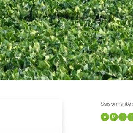
Saisonnalité 
A
M
J
J