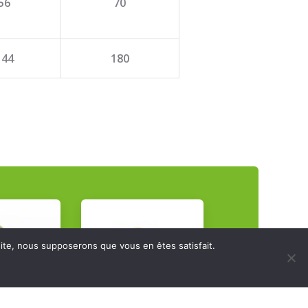
56
70
144
180
 site, nous supposerons que vous en êtes satisfait.