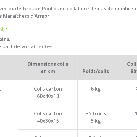
vec qui le Groupe Pouliquen collabore depuis de nombre
s Maraîchers d’Armor.
nt :
oins.
e part de vos attentes.
Dimensions colis
Coli
en cm
Poids/colis
80
t
Colis carton
6 kg
60x40x10
Colis carton
+5 fruits
40x30x15
5 kg