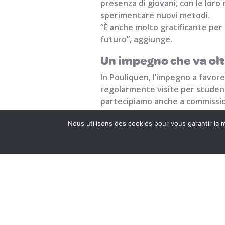
presenza di giovani, con le loro
sperimentare nuovi metodi.
“È anche molto gratificante per 
futuro”, aggiunge.
Un impegno che va oltr
In Pouliquen, l’impegno a favore 
regolarmente visite per studenti
partecipiamo anche a commission
formazione e dell’inserimento p
Nous utilisons des cookies pour vous garantir la m
Formare i talenti di o
Con una quindicina di giovani ac
un’azienda di medie dimensioni 
nell’accompagnamento dei talen
Investire nella gioventù non sig
innovativo. Una filosofia che fa 
superare i tuoi limiti”
. Un impegno