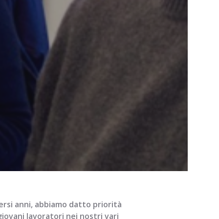
versi anni, abbiamo datto priorità
iovani lavoratori nei nostri vari