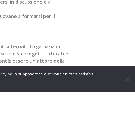
ersi in discussione e a
iovane a formarsi per il
enti alternati. Organizziamo
 scuole su progetti tutorati e
ontà: essere un attore della
 site, nous supposerons que vous en êtes satisfait.
nque anni, Pouliquen dimostra che
l sapere e
ente più dinamico, inclusivo e
È motivante e ti fa venire voglia di