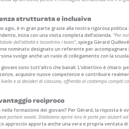
ienza strutturata e inclusiva
uo agio, è in gran parte grazie alla nostra rigorosa politic
ndente, inizia con una visita completa dell’azienda.
“Per noi
obale dell’attività e incontrino i team”
, spiega Gérard Quillevé
ene nominato designato un referente per accompagnare il 
sona svolge anche un ruolo di collegamento con la scuola 
ai giovani sono tutt’altro che banali. L’obiettivo è chiaro:
scenze, acquisire nuove competenze e contribuire realment
 livello e ai desideri di ciascuno, offrendo al contempo compiti c
 vantaggio reciproco
nella formazione dei giovani? Per Gérard, la risposta è ov
ve portare avanti. Dobbiamo aprire loro le porte per aiutarli ad 
to approccio apporta anche una vera e propria ventata di f