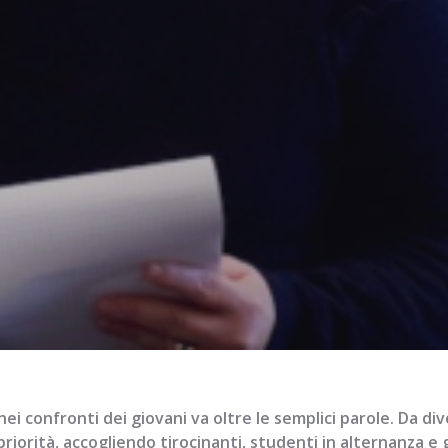
ei confronti dei giovani va oltre le semplici parole. Da di
riorità, accogliendo tirocinanti, studenti in alternanza e g