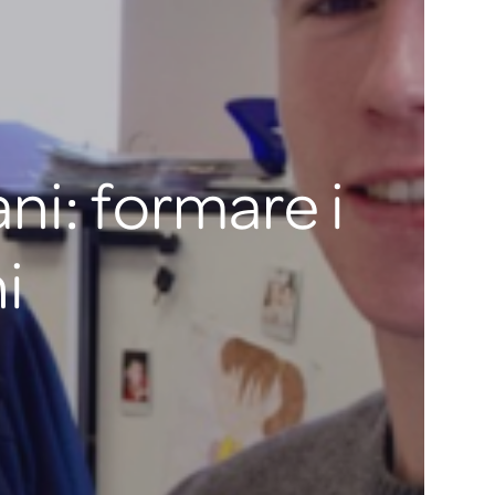
ani: formare i
i