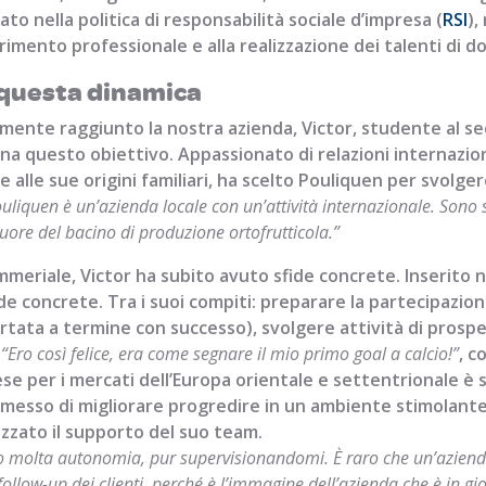
to nella politica di responsabilità sociale d’impresa (
RSI
),
rimento professionale e alla realizzazione dei talenti di d
 questa dinamica
mente raggiunto la nostra azienda, Victor, studente al sec
na questo obiettivo. Appassionato di relazioni internazion
alle sue origini familiari, ha scelto Pouliquen per svolger
uliquen è un’azienda locale con un’attività internazionale. Sono st
 cuore del bacino di produzione ortofrutticola.”
meriale, Victor ha subito avuto sfide concrete. Inserito 
e concrete. Tra i suoi compiti: preparare la partecipazione 
ortata a termine con successo), svolgere attività di prosp
.
“Ero così felice, era come segnare il mio primo goal a calcio!”
, c
se per i mercati dell’Europa orientale e settentrionale è
ermesso di migliorare progredire in un ambiente stimolante
ezzato il supporto del suo team.
 molta autonomia, pur supervisionandomi. È raro che un’azienda 
follow-up dei clienti, perché è l’immagine dell’azienda che è in g