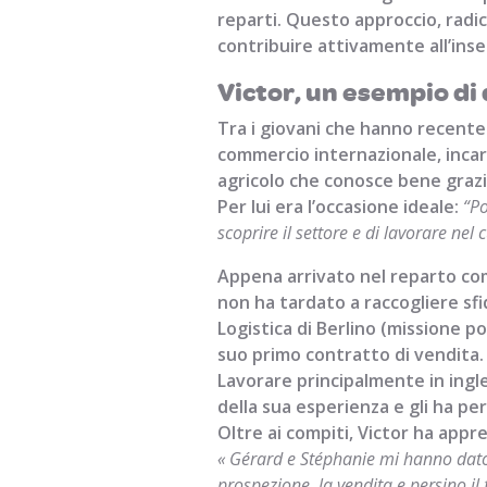
reparti. Questo approccio, radica
contribuire attivamente all’inse
Victor, un esempio di
Tra i giovani che hanno recente
commercio internazionale, incar
agricolo che conosce bene grazie 
Per lui era l’occasione ideale:
“Po
scoprire il settore e di lavorare nel
Appena arrivato nel reparto com
non ha tardato a raccogliere sfid
Logistica di Berlino (missione p
suo primo contratto di vendita
Lavorare principalmente in ingle
della sua esperienza e gli ha p
Oltre ai compiti, Victor ha appr
« Gérard e Stéphanie mi hanno dato
prospezione, la vendita e persino il 