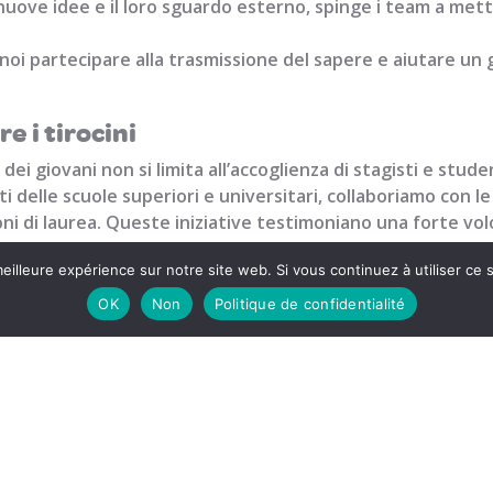
 nuove idee e il loro sguardo esterno, spinge i team a mett
noi partecipare alla trasmissione del sapere e aiutare un g
e i tirocini
dei giovani non si limita all’accoglienza di stagisti e stud
 delle scuole superiori e universitari, collaboriamo con le
i di laurea. Queste iniziative testimoniano una forte vol
rofessionale nella regione.
eilleure expérience sur notre site web. Si vous continuez à utiliser ce
ggi e di domani
OK
Non
Politique de confidentialité
colti in stage, alternanza o primo impiego negli ultimi ci
può svolgere un ruolo determinante nella trasmissione de
ti.
nifica solo preparare il futuro, ma anche costruire un pres
eco alle parole di Victor:
“Alla Pouliquen mi hanno dato fiducia. 
 vincente per tutti, insomma.