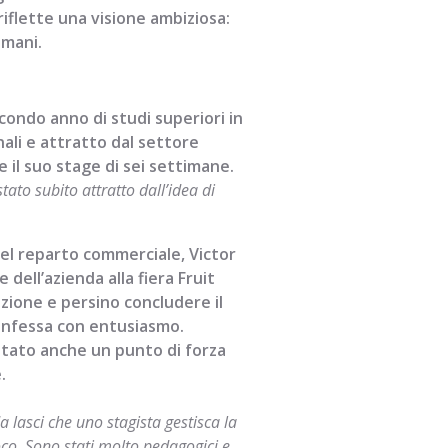
 riflette una visione ambiziosa:
omani.
ondo anno di studi superiori in
ali e attratto dal settore
e il suo stage di sei settimane.
ato subito attratto dall’idea di
nel reparto commerciale, Victor
dell’azienda alla fiera Fruit
ezione e persino concludere il
onfessa con entusiasmo.
 stato anche un punto di forza
.
lasci che uno stagista gestisca la
ioco. Sono stati molto pedagogici e