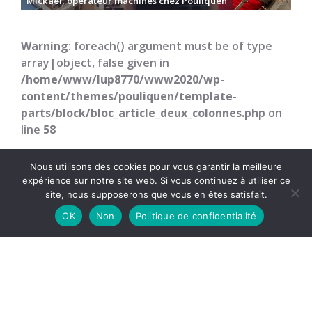
Mickaël, opérateur machines chez Pouliquen
Warning
: foreach() argument must be of type
array|object, false given in
/home/www/lup8770/www2020/wp-
content/themes/pouliquen/template-
parts/block/bloc_article_deux_colonnes.php
on
line
58
Nous utilisons des cookies pour vous garantir la meilleure
expérience sur notre site web. Si vous continuez à utiliser ce
site, nous supposerons que vous en êtes satisfait.
Contatti
OK
Non
Politique de confidentialité
S.A.S. POULIQUEN
Route de Saint Pol
29233
Cléder
,
France
T
00 33 298 19 51 00