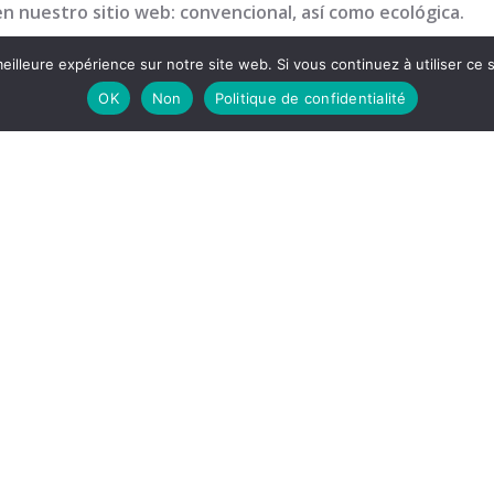
n nuestro sitio web: convencional, así como ecológica.
eilleure expérience sur notre site web. Si vous continuez à utiliser ce
OK
Non
Politique de confidentialité
 sucursal de Saint Pol de Léon
coff
a de Roscoff
ra empresa
Calidad
Verduras
Verduras