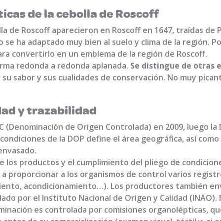
icas de la cebolla de Roscoff
lla de Roscoff aparecieron en Roscoff en 1647, traídas de 
o se ha adaptado muy bien al suelo y clima de la región. P
ara convertirlo en un emblema de la región de Roscoff.
forma redonda a redonda aplanada.
Se distingue de otras e
 su sabor y sus cualidades de conservación. No muy picant
.
dad y trazabilidad
OC (Denominación de Origen Controlada) en 2009, luego l
 condiciones de la DOP define el área geográfica, así como
envasado.
de los productos y el cumplimiento del pliego de condicion
 proporcionar a los organismos de control varios registro
ento, acondicionamiento…). Los productores también enví
ado por el Instituto Nacional de Origen y Calidad (INAO). 
minación es controlada por comisiones organolépticas, qu