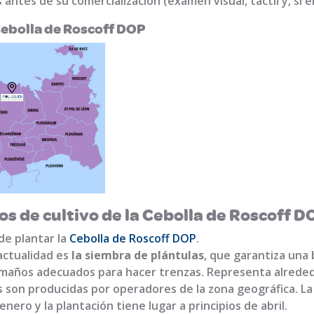
antes de su comercialización (examen visual, táctil y, si e
Cebolla de Roscoff DOP
s de cultivo de la Cebolla de Roscoff D
de plantar la
Cebolla de Roscoff DOP
.
actualidad es
la siembra de plántulas
, que garantiza una 
maños adecuados para hacer trenzas. Representa alrededor
as son producidas por operadores de la zona geográfica. La
 enero y la plantación tiene lugar a principios de abril.