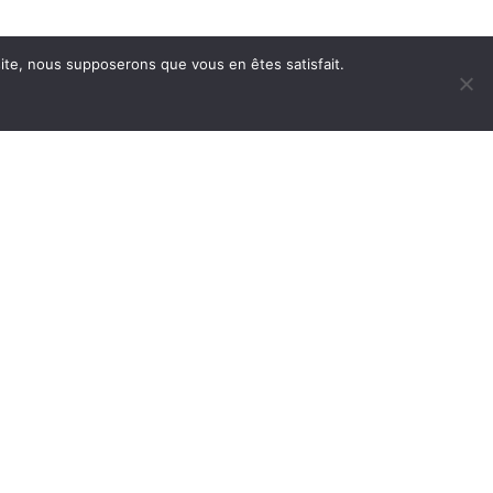
 site, nous supposerons que vous en êtes satisfait.
 ecologicas
Blog
Contacto