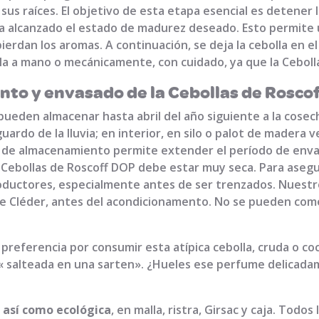
 sus raíces. El objetivo de esta etapa esencial es detener
 ha alcanzado el estado de madurez deseado. Esto permite
ierdan los aromas. A continuación, se deja la cebolla en e
a a mano o mecánicamente, con cuidado, ya que la Cebolla 
to y envasado de la Cebollas de Rosco
pueden almacenar hasta abril del año siguiente a la cosec
guardo de la lluvia; en interior, en silo o palot de madera 
o de almacenamiento permite extender el período de envas
a Cebollas de Roscoff DOP debe estar muy seca. Para asegu
roductores, especialmente antes de ser trenzados. Nuestr
e Cléder, antes del acondicionamento. No se pueden come
 preferencia por consumir esta atípica cebolla, cruda o c
« salteada en una sarten». ¿Hueles ese perfume delicada
!
 así como ecológica
, en malla, ristra, Girsac y caja. Todos