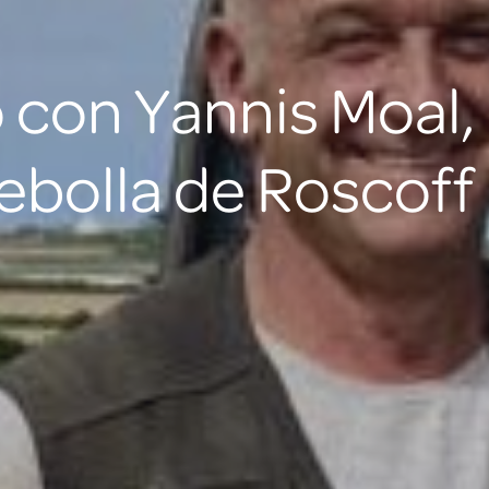
 con Yannis Moal,
ebolla de Roscof