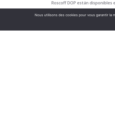
Roscoff DOP están disponibles e
Nous utilisons des cookies pour vous garantir la m
Créditos de las fotos:
Pouliquen
Cámara de Agricultura de Bretaña –
Consorcio de la DOP Cebolla de Ros
Maison des Johnnies et de la Ceboll
Organización bretona de selección
ÉCLO
Nuest