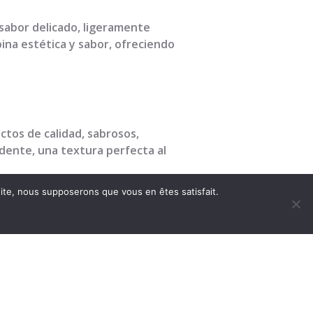
u sabor delicado, ligeramente
bina estética y sabor, ofreciendo
ctos de calidad, sabrosos,
ndente, una textura perfecta al
 site, nous supposerons que vous en êtes satisfait.
á a su disposición para