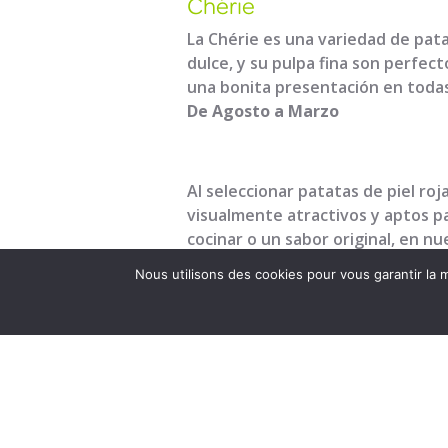
Chérie
La Chérie es una variedad de patat
dulce, y su pulpa fina son perfec
una bonita presentación en todas
De Agosto a Marzo
Al seleccionar patatas de piel ro
visualmente atractivos y aptos pa
cocinar o un sabor original, en 
Nous utilisons des cookies pour vous garantir la m
Y porque elegir bien las patatas
orientarle hacia las variedades 
Presentación:
desde redes de 2,5 