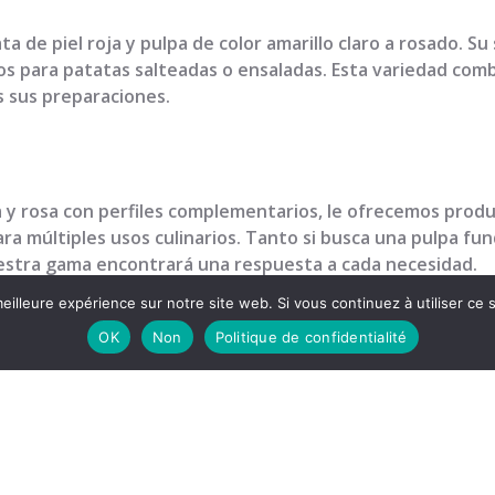
a de piel roja y pulpa de color amarillo claro a rosado. S
tos para patatas salteadas o ensaladas. Esta variedad com
 sus preparaciones.
ja y rosa con perfiles complementarios, le ofrecemos produ
ra múltiples usos culinarios. Tanto si busca una pulpa fu
nuestra gama encontrará una respuesta a cada necesidad.
eilleure expérience sur notre site web. Si vous continuez à utiliser ce
 también es cuestión de asesoramiento, nuestro equipo est
más adecuadas para sus mercados o sus preparaciones.
OK
Non
Politique de confidentialité
kg hasta cajas de 12,5 kg, según la variedad.