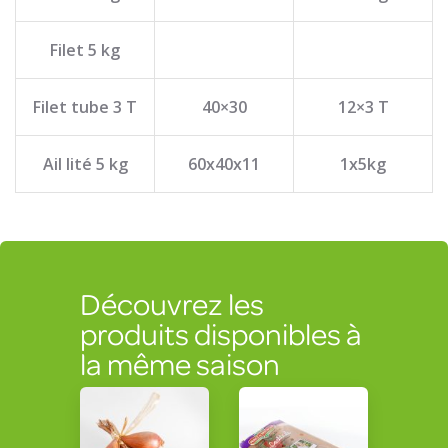
Filet 5 kg
Filet tube 3 T
40×30
12×3 T
Ail lité 5 kg
60x40x11
1x5kg
Découvrez les
produits disponibles à
la même saison