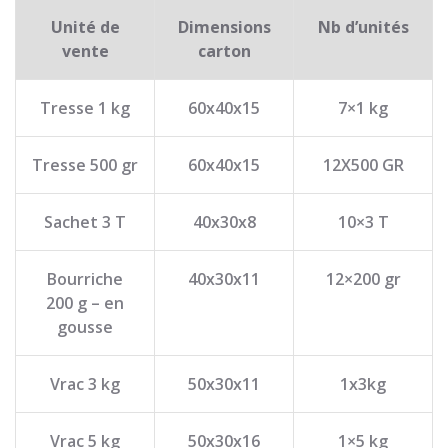
Unité de
Dimensions
Nb d’unités
vente
carton
Tresse 1 kg
60x40x15
7×1 kg
Tresse 500 gr
60x40x15
12X500 GR
Sachet 3 T
40x30x8
10×3 T
Bourriche
40x30x11
12×200 gr
200 g – en
gousse
Vrac 3 kg
50x30x11
1x3kg
Vrac 5 kg
50x30x16
1×5 kg