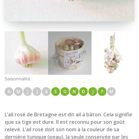
Saisonnalité :
A
M
J
J
A
S
O
N
D
J
F
M
L’ail rosé de Bretagne est dit ail à bâton. Cela signifie
que sa tige est dure. Il est reconnu pour son goût
relevé. L’ail rosé doit son nom à la couleur de sa
dernière tunique (peau), la seule conservée par les