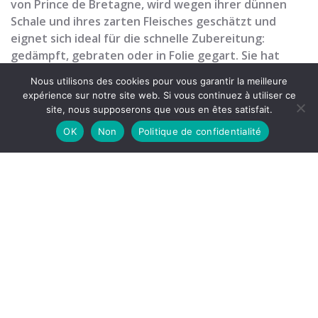
von Prince de Bretagne, wird wegen ihrer dünnen
Schale und ihres zarten Fleisches geschätzt und
eignet sich ideal für die schnelle Zubereitung:
gedämpft, gebraten oder in Folie gegart. Sie hat
einen leicht süßlichen Geschmack, der perfekt zu
Nous utilisons des cookies pour vous garantir la meilleure
leichten Sommergerichten passt.
expérience sur notre site web. Si vous continuez à utiliser ce
Vom April bis Juni
site, nous supposerons que vous en êtes satisfait.
OK
Non
Politique de confidentialité
Jazzy
Die Jazzy besticht durch ihre dünne Schale, ihre
längliche Form und ihr hellgelbes, festes und
schmelzendes Fruchtfleisch. Sie ist sehr kochfest, hat
einen delikaten, leicht süßlichen Geschmack und
eignet sich ideal zum Dämpfen, Braten oder für
Salate. Diese vielseitige Sorte lässt sich leicht in den
Speiseplan für jeden Tag integrieren, aber auch in
Gourmetmenüs.
Vom Juni bis Dezember