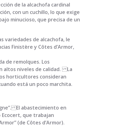
cción de la alcachofa cardinal
ón, con un cuchillo, lo que exige
abajo minucioso, que precisa de un
as variedades de alcachofa, le
incias Finistère y Côtes d’Armor,
uda de remolques. Los
n altos niveles de calidad. La
 Los horticultores consideran
 cuando está un poco marchita.
agne”. El abastecimiento en
o Ecocert, que trabajan
’Armor” (de Côtes d’Armor).