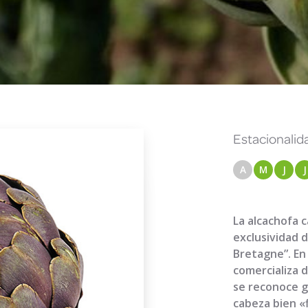
Estacionalida
A
M
J
J
La alcachofa c
exclusividad d
Bretagne”. En
comercializa d
se reconoce gr
cabeza bien «