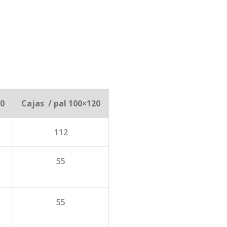
20
Cajas / pal 100×120
112
55
55