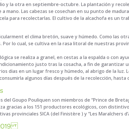
io y la otra en septiembre-octubre. La plantación y recole
 a mano. Las cabezas se cosechan en su punto de maduraci
ela para recolectarlas. El cultivo de la alcachofa es un tr
ticularment el clima bretón, suave y húmedo. Como las otr
 Por lo cual, se cultiva en la rasa litoral de nuestras prov
lógica se realiza a granel, en cestas a la espalda o con ay
icionamiento justo tras la cosacha, a fin de garantizar u
ios dias en un lugar fresco y húmedo, al abrigo de la luz.
 consumirla algunos días después de la recolección, hasta
os
res del Goupo Pouliquen son miembros de “Prince de Bret
iza gracias a los 151 productores ecológicos, con distintiv
vas provinciales SICA (del Finistère ) y “Les Maraîchers d
n 2019