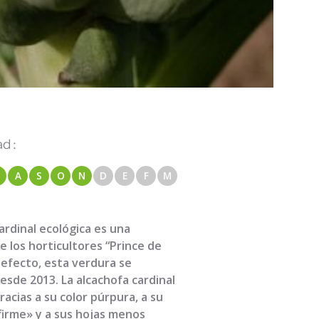
d :
A
S
O
N
D
E
F
M
ardinal ecológica es una
e los horticultores “Prince de
 efecto, esta verdura se
esde 2013. La alcachofa cardinal
acias a su color púrpura, a su
firme» y a sus hojas menos