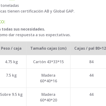
6 toneladas
cas tienen certificación AB y Global GAP.
to:
a todas sus necesidades.
mo dar respuesta a sus expectativas.
Peso / caja
Tamaño cajas (cm)
Cajas / pal 80×1
4.75 kg
Cartón 43*33*15
84
7.5 kg
Madera
44
60*40*16
Sobre 9.5 kg
Madera
44
60*40*20