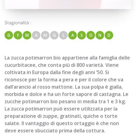
Stagionalità :
G
F
M
A
M
G
L
A
S
O
N
D
La zucca potimarron bio appartiene alla famiglia delle
cucurbitacee, che conta più di 800 varietà. Viene
coltivata in Europa dalla fine degli anni ’50. Si
riconosce per la forma a pera e per il colore che va
dall’arancio al rosso mattone. La sua polpa è gialla,
morbida e dolce e ha un forte sapore di castagna. Le
zucche potimarron bio pesano in media tra 1 e 3 kg.
La zucca potimarron può essere utilizzata per la
preparazione di zuppe, gratinati, quiche o torte
salate. Il vantaggio di questo ortaggio è che non
deve essere sbucciato prima della cottura.