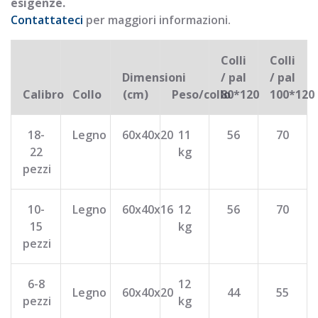
esigenze.
Contattateci
per maggiori informazioni.
Colli
Colli
Dimensioni
/ pal
/ pal
Calibro
Collo
(cm)
Peso/collo
80*120
100*120
18-
Legno
60x40x20
11
56
70
22
kg
pezzi
10-
Legno
60x40x16
12
56
70
15
kg
pezzi
6-8
12
Legno
60x40x20
44
55
pezzi
kg